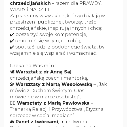
chrześcijańskich
– razem dla PRAWDY,
WIARY i NADZIEI.
Zapraszamy wszystkich, którzy działają w
przestrzeni publicznej, tworząc treści
chrześcijańskie, inspirują innych i chcą:
✔️ poszerzyć swoje kompetencje,
✔️ umocnić się w tym, co robią,
✔️ spotkać ludzi z podobnego świata, by
wzajemnie się wspierać i wzmacniać.
Czeka na Was m.in.:
🕊️
Warsztat z dr Anną Saj
–
chrześcijańską coach i mentorką,
🎤
Warsztaty z Martą Wesołowską
– „Jak
mówić z Duchem Świętym. Głos i
mówienie w marce osobistej”,
✍🏻 Warsztaty z Marią Pawłowska
–
Trenerką Relacji i Przywództwa „Etyczna
sprzedaż w social mediach”,
👥
Panel z twórcami
, m.in. Iwona