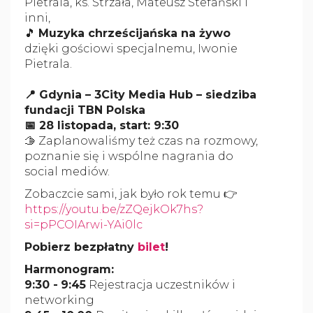
Pietrala, ks. Strzała, Mateusz Stefański i
inni,
🎵
Muzyka chrześcijańska na żywo
dzięki gościowi specjalnemu, Iwonie
Pietrala.
📍 Gdynia – 3City Media Hub – siedziba
fundacji TBN Polska
📅 28 listopada, start: 9:30
🫱 Zaplanowaliśmy też czas na rozmowy,
poznanie się i wspólne nagrania do
social mediów.
Zobaczcie sami, jak było rok temu 👉
https://youtu.be/zZQejkOk7hs?
si=pPCOIArwi-YAi0lc
Pobierz bezpłatny
bilet
!
Harmonogram:
9:30 -
9:45
Rejestracja uczestników i
networking