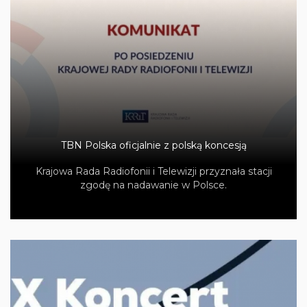
TBN Polska oficjalnie z polską koncesją
Krajowa Rada Radiofonii i Telewizji przyznała stacji
zgodę na nadawanie w Polsce.