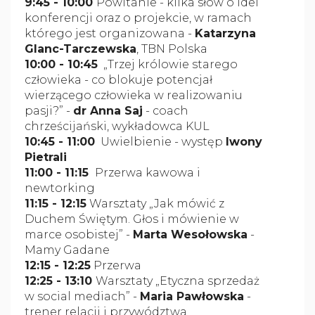
9:45 - 10:00
Powitanie - kilka słów o idei
konferencji oraz o projekcie, w ramach
którego jest organizowana -
Katarzyna
Glanc-Tarczewska
, TBN Polska
10:00 - 10:45
„Trzej królowie starego
człowieka - co blokuje potencjał
wierzącego człowieka w realizowaniu
pasji?” -
dr Anna Saj
- coach
chrześcijański, wykładowca KUL
10:45 - 11:00
Uwielbienie - występ
Iwony
Pietrali
11:00 - 11:15
Przerwa kawowa i
newtorking
11:15 - 12:15
Warsztaty „Jak mówić z
Duchem Świętym. Głos i mówienie w
marce osobistej” -
Marta Wesołowska
-
Mamy Gadane
12:15 - 12:25
Przerwa
12:25 - 13:10
Warsztaty „Etyczna sprzedaż
w social mediach” -
Maria Pawłowska
-
trener relacji i przywództwa